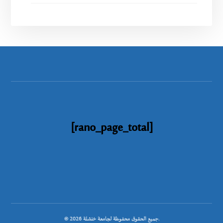
[rano_page_total]
© جميع الحقوق محفوظة لجامعة خنشلة 2026.