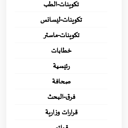
تكوينات-الطب
تكوينات-ليسانس
تكوينات-ماستر
خطابات
رئيسية
صحافة
فرق-البحث
قرارات وزارية