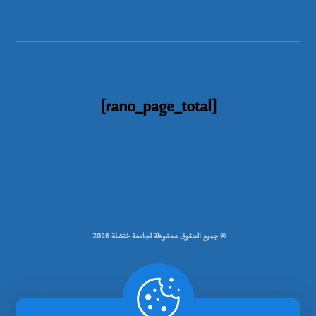
[rano_page_total]
© جميع الحقوق محفوظة لجامعة خنشلة 2026.
.