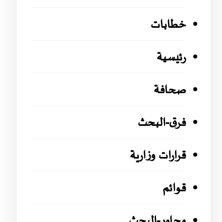
خطابات
رئيسية
صحافة
فرق-البحث
قرارات وزارية
قوائم
محاور-البحث