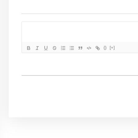
{}
[+]