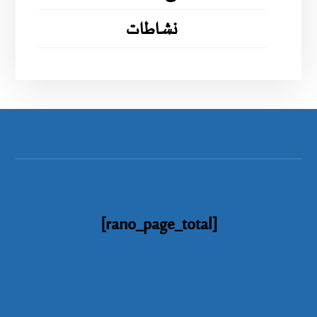
نشاطات
[rano_page_total]