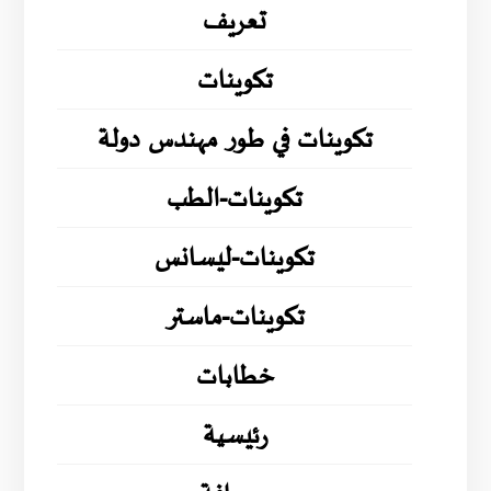
تعريف
تكوينات
تكوينات في طور مهندس دولة
تكوينات-الطب
تكوينات-ليسانس
تكوينات-ماستر
خطابات
رئيسية