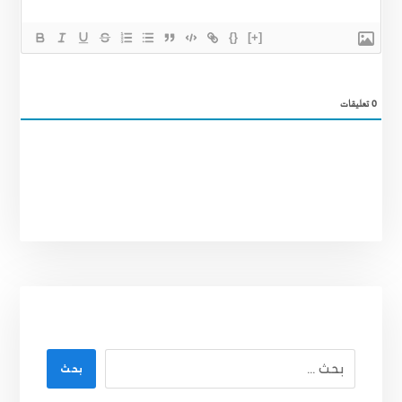
{}
[+]
0
تعليقات
بحث