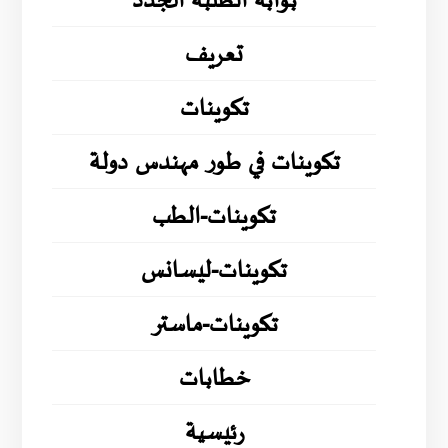
بوابة الطلبة الجدد
تعريف
تكوينات
تكوينات في طور مهندس دولة
تكوينات-الطب
تكوينات-ليسانس
تكوينات-ماستر
خطابات
رئيسية