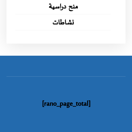
منح دراسية
نشاطات
[rano_page_total]