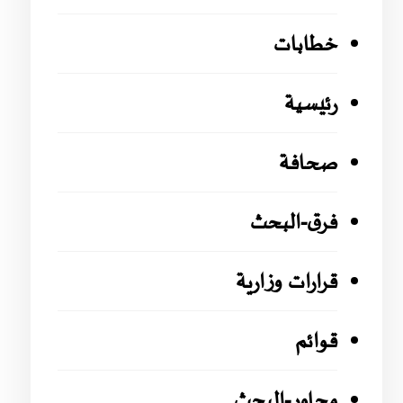
خطابات
رئيسية
صحافة
فرق-البحث
قرارات وزارية
قوائم
محاور-البحث