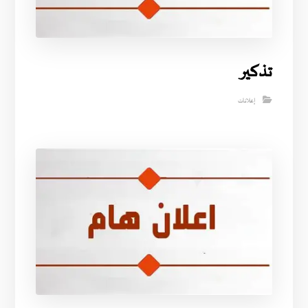
تذكير
إعلانات