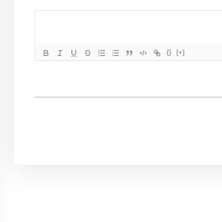
{}
[+]