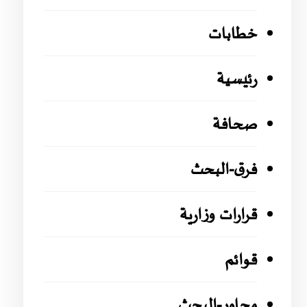
خطابات
رئيسية
صحافة
فرق-البحث
قرارات وزارية
قوائم
محاور-البحث