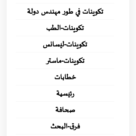
تكوينات في طور مهندس دولة
تكوينات-الطب
تكوينات-ليسانس
تكوينات-ماستر
خطابات
رئيسية
صحافة
فرق-البحث