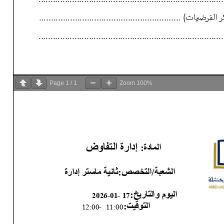
Page
1
/
1
Zoom
100%