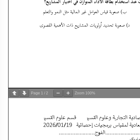
Page
1
/
2
Zoom
100%