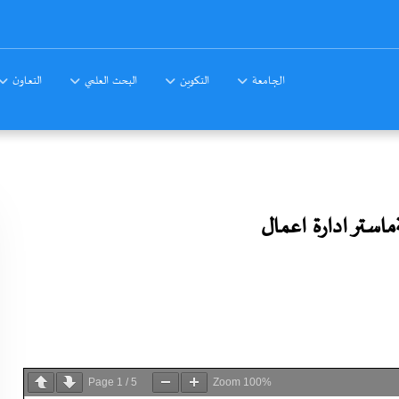
الجامعة
التكوين
البحث العلمي
التعاون
استر ادارة اعمال
Page
1
/
5
Zoom
100%