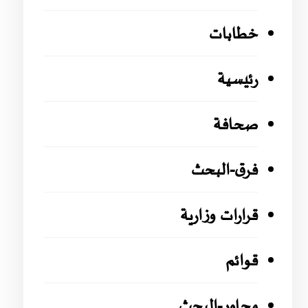
خطابات
رئيسية
صحافة
فرق-البحث
قرارات وزارية
قوائم
محاور-البحث