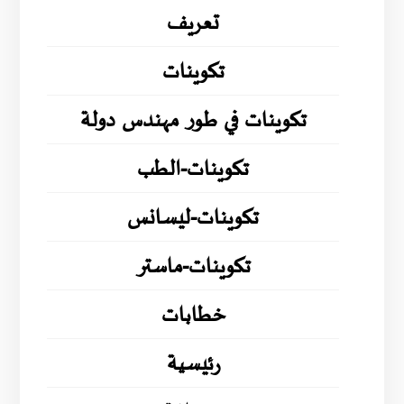
تعريف
تكوينات
تكوينات في طور مهندس دولة
تكوينات-الطب
تكوينات-ليسانس
تكوينات-ماستر
خطابات
رئيسية