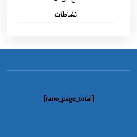
نشاطات
[rano_page_total]