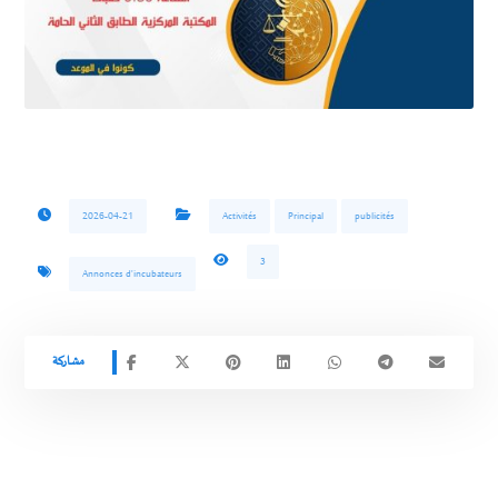
2026-04-21
Activités
Principal
publicités
3
Annonces d'incubateurs