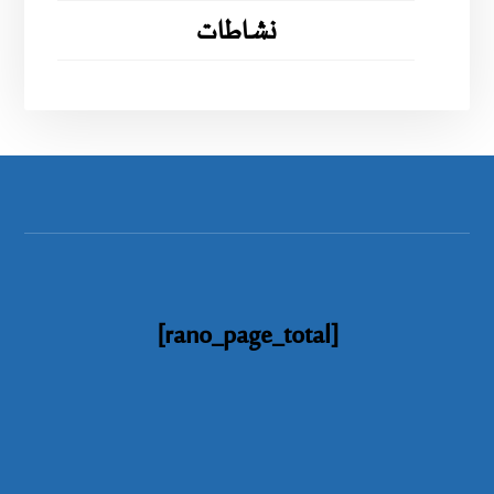
نشاطات
[rano_page_total]