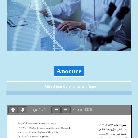
Anoonce
Mise à jour du bilan scientifique
Page
1
/
1
Zoom
100%