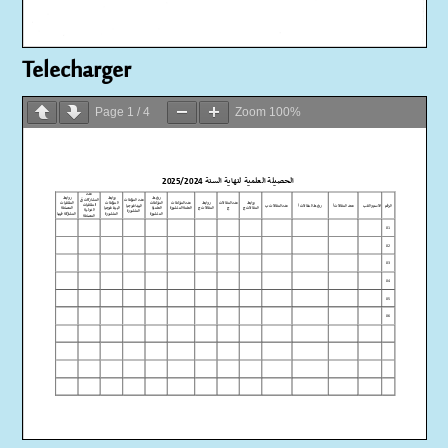
Telecharger
Page
1
/
4
Zoom
100%