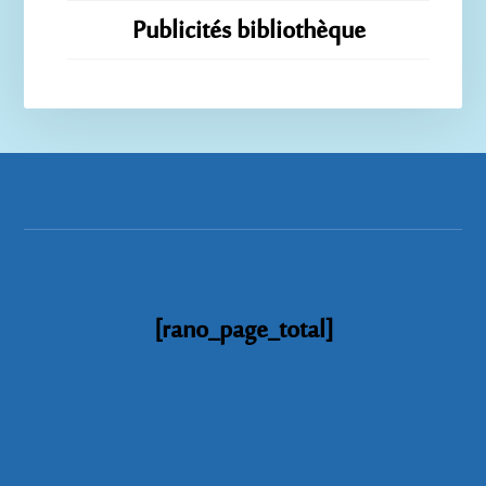
Publicités bibliothèque
[rano_page_total]