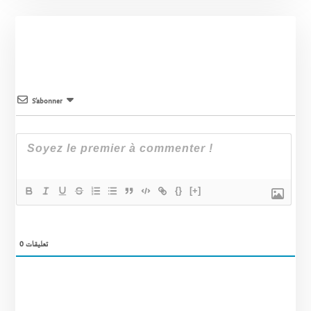
S’abonner
{}
[+]
0
تعليقات