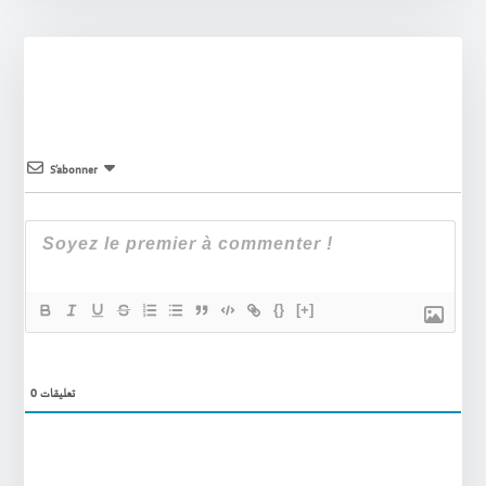
S’abonner
{}
[+]
0
تعليقات