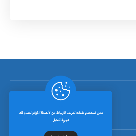
[rano_page_total]
نحن نستخدم ملفات تعريف الارتباط من لأنشطة الموقع لنقدم لك
تجربة أفضل.