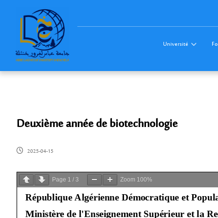
Université
Fo
Deuxième année de biotechnologie
2025-04-15
Page
1
/
3
Zoom
100%