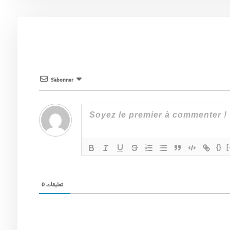
S’abonner
{}
[
0
تعليقات