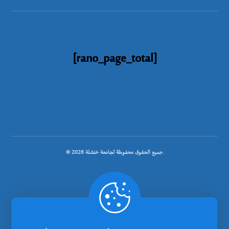
[rano_page_total]
© جميع الحقوق محفوظة لجامعة خنشلة 2026.
.
تصميم شركة رانوبيت