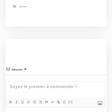
Activités
S’abonner
{}
[+]