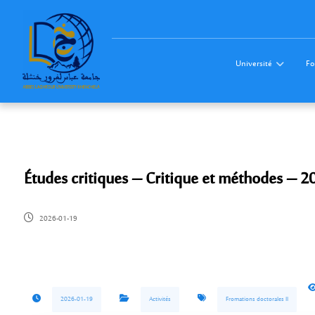
Université
Fo
Études critiques – Critique et méthodes – 
2026-01-19
2026-01-19
Activités
Fromations doctorales ll