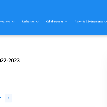
rmations
Recherche
Collaborations
Activités & Evénements
2022-2023
9