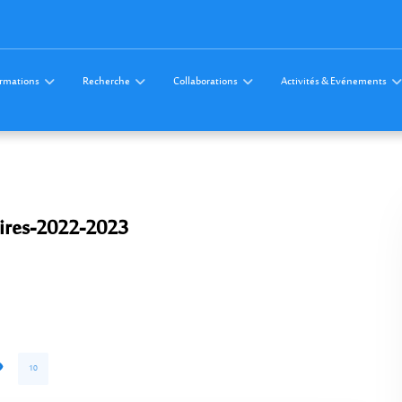
rmations
Recherche
Collaborations
Activités & Evénements
aires-2022-2023
10