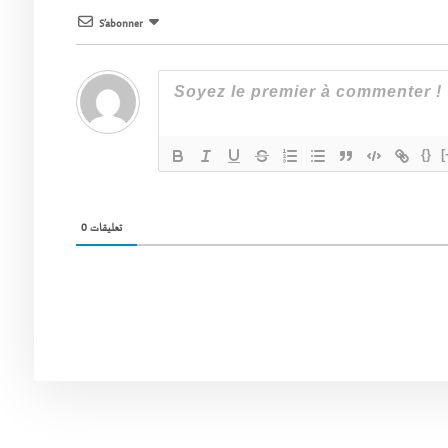
S’abonner
{}
[
0
تعليقات