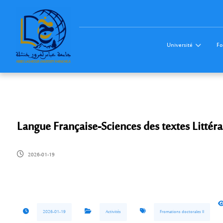
Université
Fo
Langue Française-Sciences des textes Littér
2026-01-19
2026-01-19
Activités
Fromations doctorales ll