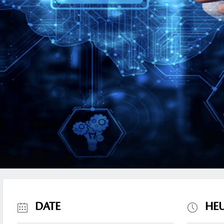
DATE
HE