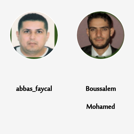
Boussalem
rahab.hichem
Mohamed