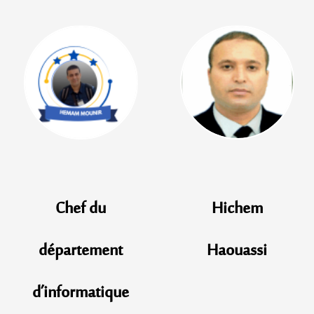
Hichem
abbas_faycal
Haouassi