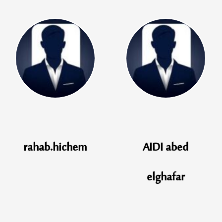
AIDI abed
Khiar abd
elghafar
elwahabe