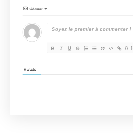
S’abonner
{}
[
0
تعليقات