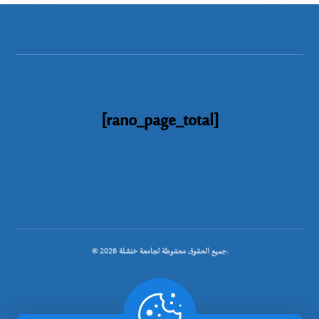
[rano_page_total]
© جميع الحقوق محفوظة لجامعة خنشلة 2026.
.