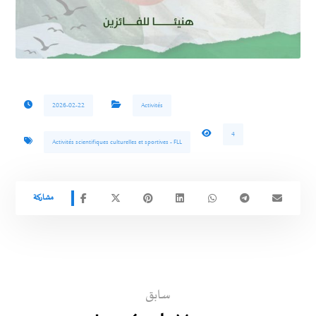
2026-02-22
Activités
4
Activités scientifiques culturelles et sportives - FLL
سابق