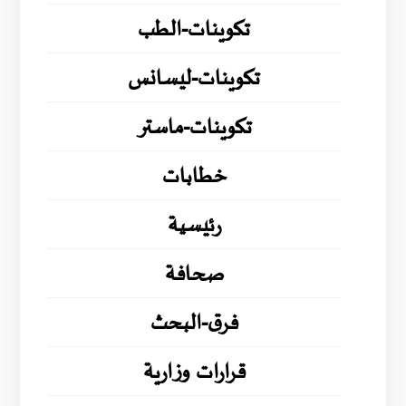
تكوينات-الطب
تكوينات-ليسانس
تكوينات-ماستر
خطابات
رئيسية
صحافة
فرق-البحث
قرارات وزارية