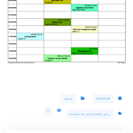
2026-05-06
نشاطات
3
برنامج الإمتحانات-قسم بيئة محيط-ل3