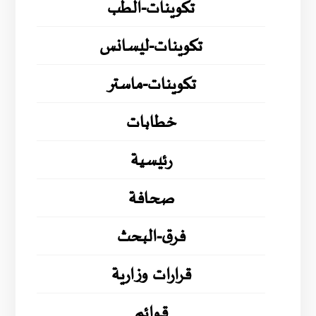
تكوينات-الطب
تكوينات-ليسانس
تكوينات-ماستر
خطابات
رئيسية
صحافة
فرق-البحث
قرارات وزارية
قوائم