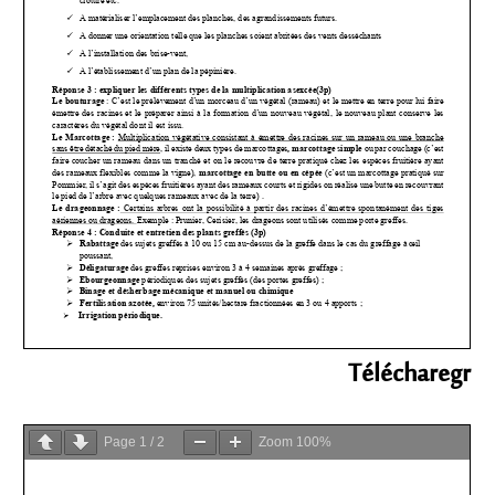
Télécharegr
Page
1
/
2
Zoom
100%