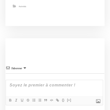
Activités
S’abonner
{}
[+]