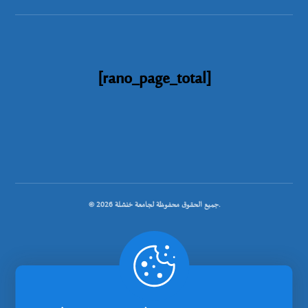
[rano_page_total]
© جميع الحقوق محفوظة لجامعة خنشلة 2026.
.
تصميم شركة رانوبيت