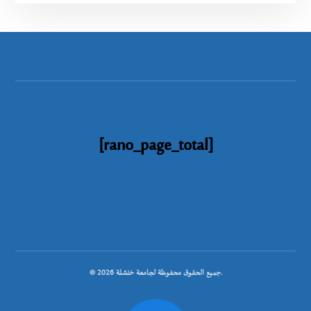
[rano_page_total]
© جميع الحقوق محفوظة لجامعة خنشلة 2026.