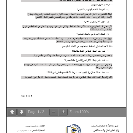
Page
1
/
2
Zoom
100%