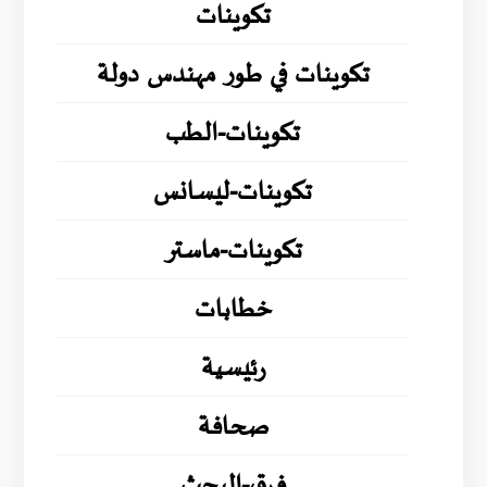
تكوينات
تكوينات في طور مهندس دولة
تكوينات-الطب
تكوينات-ليسانس
تكوينات-ماستر
خطابات
رئيسية
صحافة
فرق-البحث