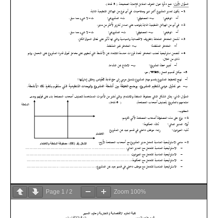
Page
1
/
2
Zoom
100%