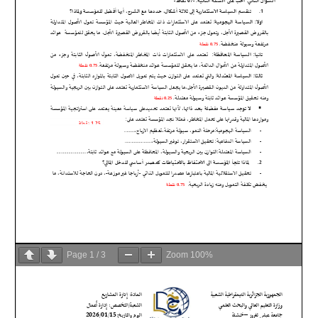
Page
1
/
3
Zoom
100%