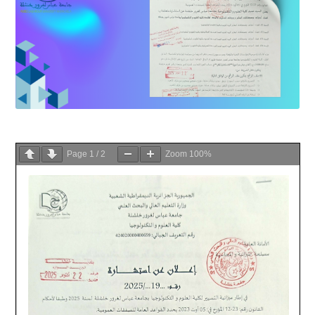
Page
1
/
2
Zoom
100%