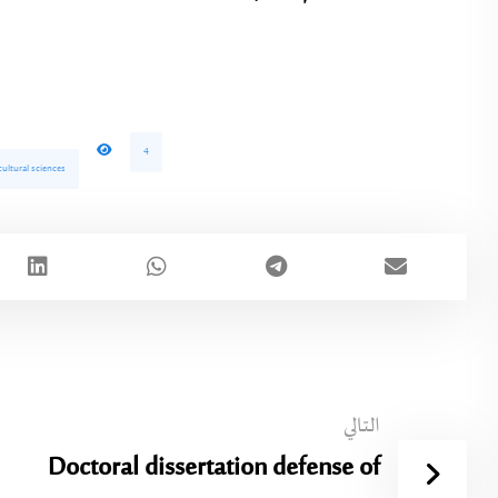
4
ultural sciences
التالي
Doctoral dissertation defense of