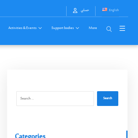
English
حسابي
Activities & Events
Support bodies
More
Search
Categories