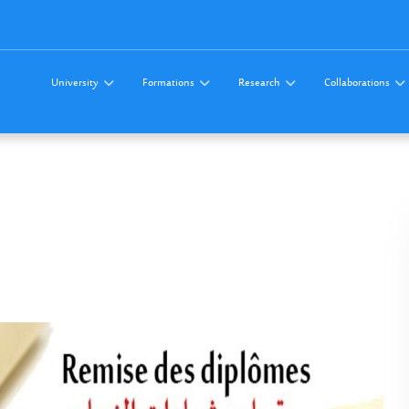
University
Formations
Research
Collaborations